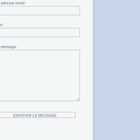
 adresse email :
t :
 message :